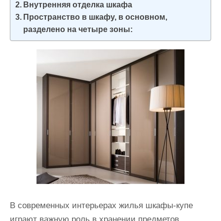
Внутренняя отделка шкафа
и
Пространство в шкафу, в основном,
м
разделено на четыре зоны:
о
м
у
В современных интерьерах жилья шкафы-купе
играют важную роль в хранении предметов