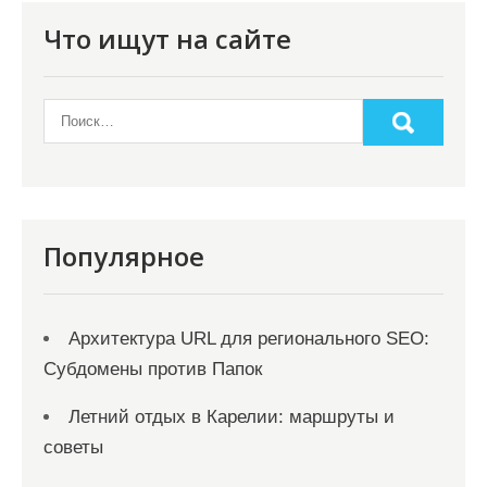
п
Что ищут на сайте
о
з
а
п
и
с
Популярное
я
м
Архитектура URL для регионального SEO:
Субдомены против Папок
Летний отдых в Карелии: маршруты и
советы