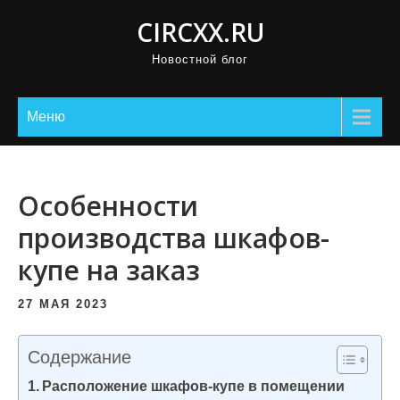
П
CIRCXX.RU
р
Новостной блог
о
м
о
Меню
т
а
т
Особенности
ь
производства шкафов-
к
купе на заказ
с
о
27 МАЯ 2023
д
е
Содержание
р
Расположение шкафов-купе в помещении
ж