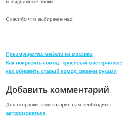
и выдвижные полки.
Спасибо что выбираете нас!
Н
Преимущества мебели из массива
а
Как покрасить комод: красивый мастер-класс
как обновить старый комод своими руками
в
и
Добавить комментарий
г
а
Для отправки комментария вам необходимо
ц
авторизоваться
.
и
я