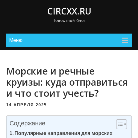
П
CIRCXX.RU
р
Новостной блог
о
м
о
Меню
т
а
т
Морские и речные
ь
круизы: куда отправиться
к
и что стоит учесть?
с
о
14 АПРЕЛЯ 2025
д
е
Содержание
р
Популярные направления для морских
ж