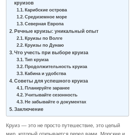
круизов
и
Карибские острова
м
Средиземное море
о
Северная Европа
м
Речные круизы: уникальный опыт
у
Круизы по Волге
Круизы по Дунаю
Что учесть при выборе круиза
Тип круиза
Продолжительность круиза
Кабина и удобства
Советы для успешного круиза
Планируйте заранее
Учитывайте сезонность
Не забывайте о документах
Заключение
Круиз — это не просто путешествие, это целый
мир, который открывается перед вами. Морские и