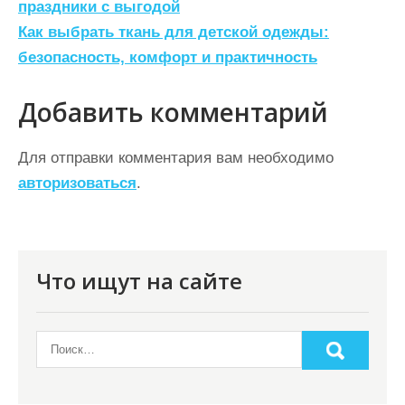
а
праздники с выгодой
Как выбрать ткань для детской одежды:
в
безопасность, комфорт и практичность
и
г
Добавить комментарий
а
ц
Для отправки комментария вам необходимо
авторизоваться
.
и
я
п
о
Что ищут на сайте
з
а
п
и