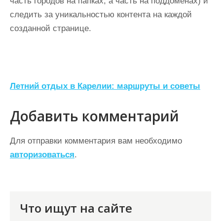
часть городов на папках, а часть на поддоменах) и
следить за уникальностью контента на каждой
созданной странице.
Н
Летний отдых в Карелии: маршруты и советы
а
Добавить комментарий
в
и
Для отправки комментария вам необходимо
г
авторизоваться
.
а
ц
и
Что ищут на сайте
я