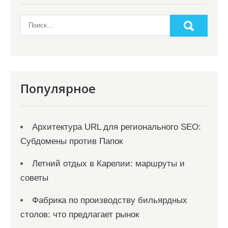
п
о
з
а
п
Популярное
и
с
я
Архитектура URL для регионального SEO:
Субдомены против Папок
м
Летний отдых в Карелии: маршруты и
советы
Фабрика по производству бильярдных
столов: что предлагает рынок