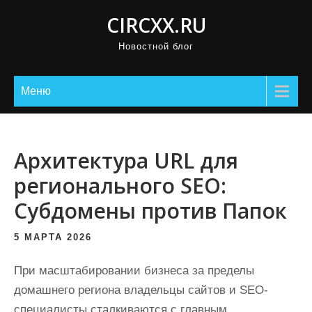
П
CIRCXX.RU
р
Новостной блог
о
м
о
Меню
т
а
т
Архитектура URL для
ь
регионального SEO:
к
Субдомены против Папок
с
о
5 МАРТА 2026
д
е
При масштабировании бизнеса за пределы
р
домашнего региона владельцы сайтов и SEO-
ж
специалисты сталкиваются с главным