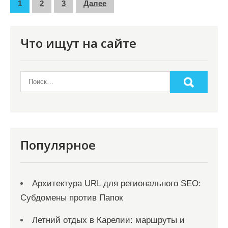
П
1
2
3
Далее
а
г
Что ищут на сайте
и
н
а
ц
и
я
Популярное
з
а
Архитектура URL для регионального SEO:
п
Субдомены против Папок
и
с
Летний отдых в Карелии: маршруты и