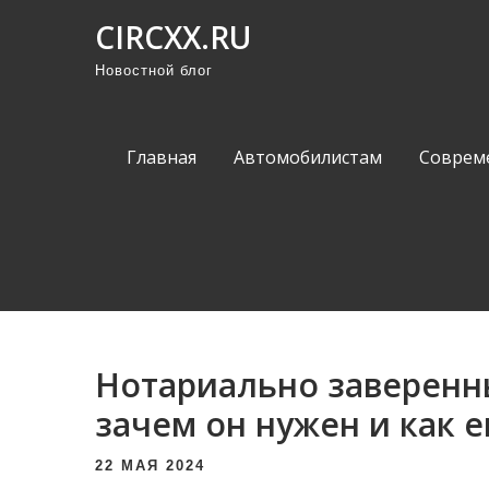
П
CIRCXX.RU
р
Новостной блог
о
м
о
Главная
Автомобилистам
Соврем
т
а
т
ь
к
с
о
Нотариально заверенн
д
е
зачем он нужен и как е
р
22 МАЯ 2024
ж