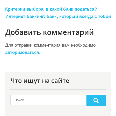
Н
Критерии выбора, в какой банк податься?
а
Интернет-банкинг: банк, который всегда с тобой
в
Добавить комментарий
и
г
Для отправки комментария вам необходимо
а
авторизоваться
.
ц
и
я
Что ищут на сайте
п
о
з
а