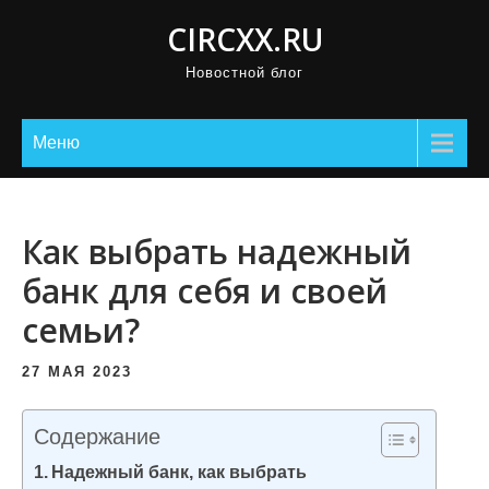
П
CIRCXX.RU
р
Новостной блог
о
м
о
Меню
т
а
т
Как выбрать надежный
ь
банк для себя и своей
к
семьи?
с
о
27 МАЯ 2023
д
е
Содержание
р
Надежный банк, как выбрать
ж