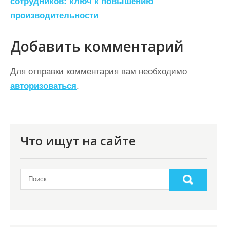
сотрудников: ключ к повышению
в
производительности
и
г
Добавить комментарий
а
ц
Для отправки комментария вам необходимо
авторизоваться
.
и
я
п
о
Что ищут на сайте
з
а
п
и
с