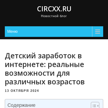
П
CIRCXX.RU
р
Новостной блог
о
м
о
Меню
т
а
т
Детский заработок в
ь
интернете: реальные
к
возможности для
с
о
различных возрастов
д
е
13 ОКТЯБРЯ 2024
р
ж
Содержание