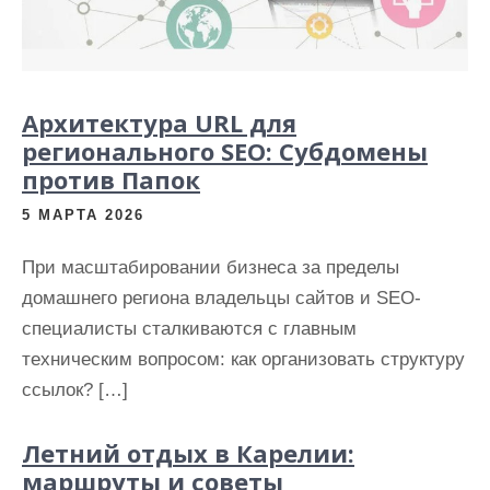
и
м
о
м
Архитектура URL для
у
регионального SEO: Субдомены
против Папок
5 МАРТА 2026
При масштабировании бизнеса за пределы
домашнего региона владельцы сайтов и SEO-
специалисты сталкиваются с главным
техническим вопросом: как организовать структуру
ссылок? […]
Летний отдых в Карелии:
маршруты и советы