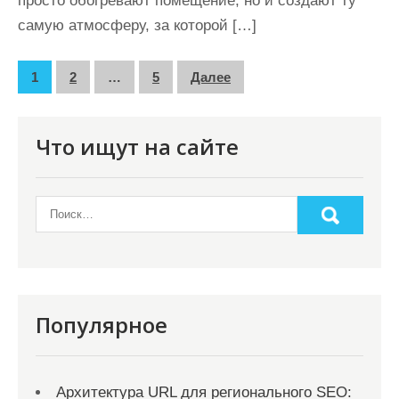
просто обогревают помещение, но и создают ту
самую атмосферу, за которой […]
П
1
2
…
5
Далее
а
г
Что ищут на сайте
и
н
а
ц
и
я
Популярное
з
а
Архитектура URL для регионального SEO: